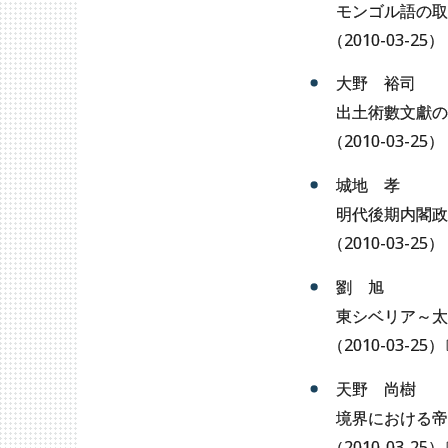
モンゴル語の取り立て
（
2010-03-25）
大野 裕司
出土術數文獻の
（
2010-03-25）
城地 孝
明代後期内閣政
（
2010-03-25）
劉 旭
東シベリア～太
（
2010-03-25
）
天野 尚樹
境界における帝
（
2010-03-25
）