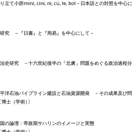
小辞mini, cini, ni, cü, le, bol－日本語との対照を中心
研究 －『日書』と『周易』を中心にして－
治史研究 －十六世紀後半の「北虜」問題をめぐる政治過程分
平洋石油パイプライン建設と石油資源開発 －その成果及び問
〔博士（学術
）
〕
国の論理：帝政期サハリンのイメージと実態
〔博士（学術
）
〕