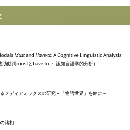
史地域文化学専攻
言語文学専攻
人間
システム
科学専攻
攻
Modals
Must
and
Have-to
: A Cognitive Linguistic Analysis
動詞mustとhave to ： 認知言語学的分析）
るメディアミックスの研究－「物語世界」を軸に－
の諸相