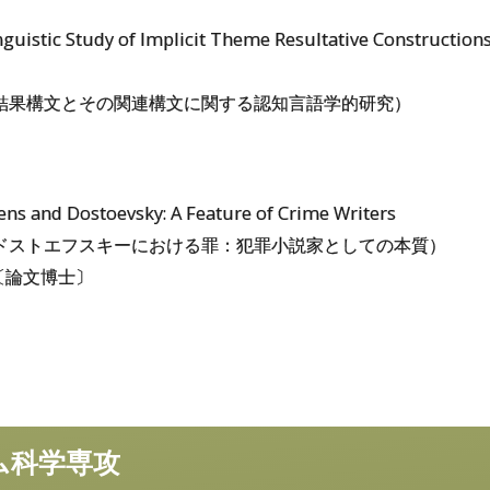
nguistic Study of Implicit Theme Resultative Construction
結果構文とその関連構文に関する認知言語学的研究）
ens and Dostoevsky: A Feature of Crime Writers
ドストエフスキーにおける罪：犯罪小説家としての本質）
〔論文博士〕
史地域文化学専攻
言語文学専攻
人間
システム
科学専攻
ム
科学専攻