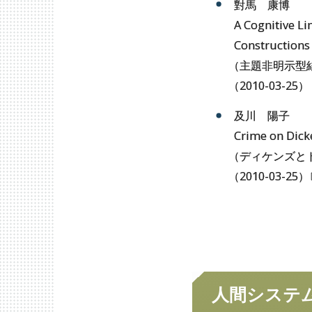
對馬 康博
A Cognitive Li
Constructions
（
主題非明示型
（
2010-03-25）
及川 陽子
Crime on Dick
（
ディケンズと
（
2010-03-25
）
思想文化学専攻
歴
人間
システ