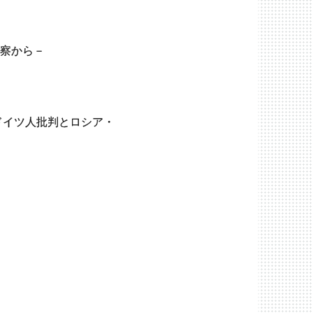
察から－
ドイツ人批判とロシア・