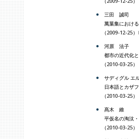
（
2009-12-25）
三田 誠司
萬葉集における
（
2009-12-25
）
河原 法子
都市の近代化と
（
2010-03-25）
サディグル エ
日本語とカザフ
（
2010-03-25）
髙木 維
平仮名の淘汰・
（
2010-03-25）