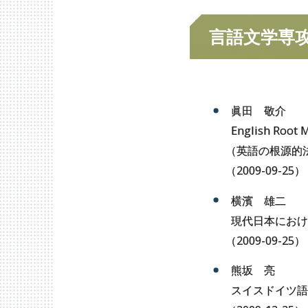
思想文化学専攻
歴
言語文学専
眞田 敬介
English Root 
（
英語の根源的法助
（
2009-09-25）
横濱 雄二
現代日本におけ
（
2009-09-25）
熊坂 亮
スイスドイツ語