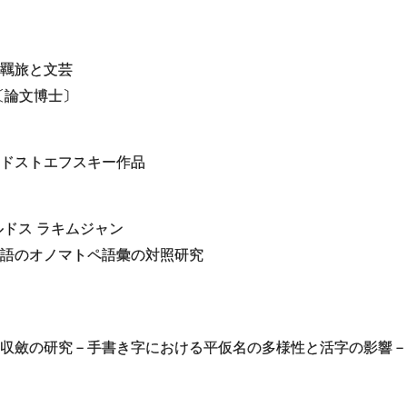
羈旅と文芸
〔論文博士〕
ドストエフスキー作品
ルドス ラキムジャン
語のオノマトペ語彙の対照研究
収斂の研究－手書き字における平仮名の多様性と活字の影響－