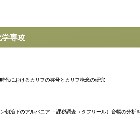
史地域文化学専攻
言語文学専攻
人間
システム
科学専攻
化学専攻
時代におけるカリフの称号とカリフ概念の研究
ン朝治下のアルバニア －課税調査（タフリール）台帳の分析