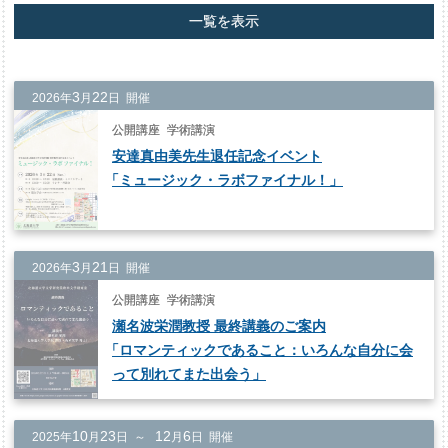
一覧を表示
3
22
2026年
月
日 開催
公開講座
学術講演
安達真由美先生退任記念イベント
「
ミュージック・ラボファイナル！」
3
21
2026年
月
日 開催
公開講座
学術講演
瀬名波栄潤教授 最終講義のご案内
「
ロマンティックであること：いろんな自分に会
って別れてまた出会う」
10
23
12
6
2025年
月
日 ～
月
日 開催