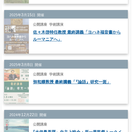
3
15
2025年
月
日 開催
公開講座
学術講演
佐々木啓特任教授 最終講義「ヨハネ福音書から
ルーマニアへ」
3
8
2025年
月
日 開催
公開講座
学術講演
𢎭和順教授 最終講義
「
『論語』研究一斑」
12
22
2024年
月
日 開催
公開講座