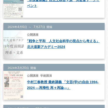
『
水俣曼荼羅』自主上映会＋原一男監督トークイ
ベント
4
6
7
27
2024年
月
日 ～
月
日 開催
公開講座
「
戦争と平和 人文社会科学の視点から考える」
北大道新アカデミー2024
3
20
2024年
月
日 開催
公開講座
学術講演
中村三春教授 最終講義 「文芸(学)の自由 1994-
2024 ―再帰性 再々再論―」