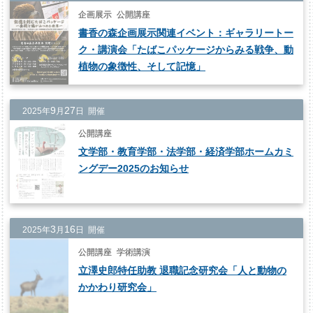
企画展示
公開講座
書香の森企画展示関連イベント：ギャラリートー
ク・講演会「たばこパッケージからみる戦争、動
植物の象徴性、そして記憶」
9
27
2025年
月
日 開催
公開講座
文学部・教育学部・法学部・経済学部ホームカミ
ングデー2025のお知らせ
3
16
2025年
月
日 開催
公開講座
学術講演
立澤史郎特任助教 退職記念研究会「人と動物の
かかわり研究会」