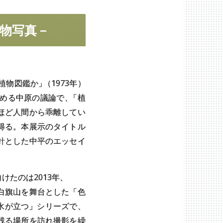
物写真
－
植物図鑑か
」
（1973年）
める中原の議論で
、
「植
ほど人間から乖離してい
得る。本展示のタイトル
針とした中平のエッセイ
たのは2013年、
白旗山を舞台とした「色
「水が立つ」シリーズで、
残る場所を訪れ撮影を繰