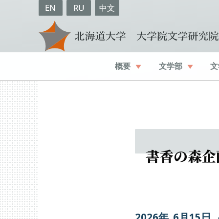
EN
RU
中文
概要
文学部
文
書香の
森企
2026年
6
月
15
日