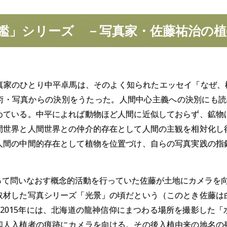
鑑」
シリーズ
－
写真家・
佐藤祐治の
植
真家のひとり中平卓馬は、そのよく知られたエッセイ「なぜ、
術・写真からの決別をうたった。人間中心主義への決別にも読
めている。中平によれば動物ほど人間に近似しておらず、鉱物
間世界と人間世界との仲介的存在として人間の主観を相対化し
人間の中間的存在として植物を位置づけ、自らの写真実践の指
て問いなおす概念的活動を行っていた佐藤が土地にカメラを向け
取材した写真シリーズ「光景」の頃だという（このとき佐藤は
2015年には、北海道の龍神信仰にまつわる場所を撮影した
和人入植者の痕跡にカメラを向ける。その後入植由来の地名の