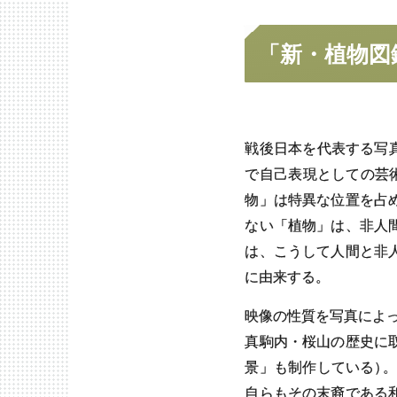
「
新・
植物図
戦後日本を代表する写
で自己表現としての芸
物」は特異な位置を占
ない「植物」は、非人
は、こうして人間と非
に由来する。
映像の性質を写真によっ
真駒内・桜山の歴史に
景」も制作している
）
。
自らもその末裔である