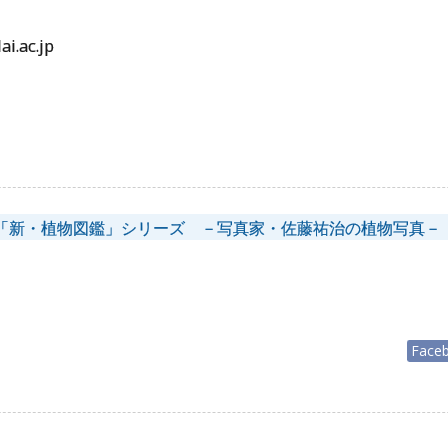
i.ac.jp
「新・植物図鑑」シリーズ －写真家・佐藤祐治の植物写真－
Face