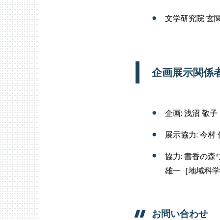
文学研究院 玄
企画展示関係
企画: 浅沼 敬
展示協力: 今
協力: 書香の
雄一［地域科学
お問い
合わせ