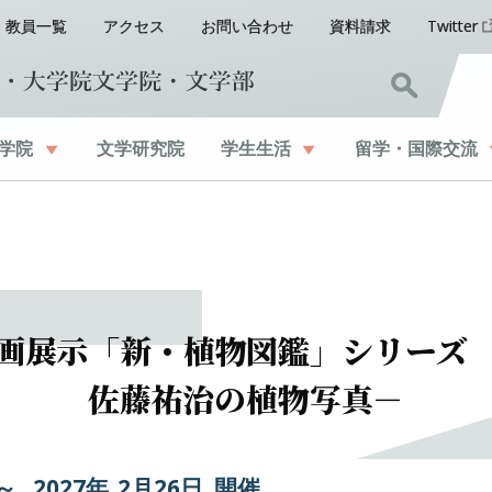
教員一覧
アクセス
お問い合わせ
資料請求
Twitter
学院
文学研究院
学生生活
留学
・
国際交流
画展示
「新
・
植物図鑑」
シリーズ
佐藤祐治の
植物写真
－
 ～
2027年
2
月
26
日 開催