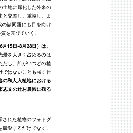
の土地に帰化した外来の
史と交差し、重複し、ま
代の諸問題にも目を向け
性質を帯びていく。
6月15日-8月28日）は、
光景を大きく占めるのは
ただし、誰がいつどの植
けではないことも強く付
各地の和人入植地における
沢市志文の辻村農園に残る
、
示された植物のフォトグ
を撮影するだけでなく、