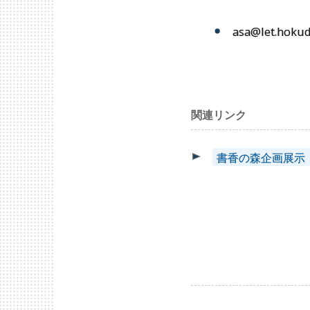
asa@let.hokuda
関連リンク
書香の森企画展示