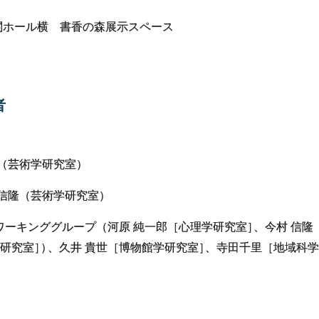
関ホール横 書香の森展示スペース
者
子（芸術学研究室）
村 信隆（芸術学研究室）
森ワーキンググループ（河原 純一郎［心理学研究室
］
、今村 信隆
研究室
］
）
、久井 貴世［博物館学研究室
］
、寺田千里［地域科