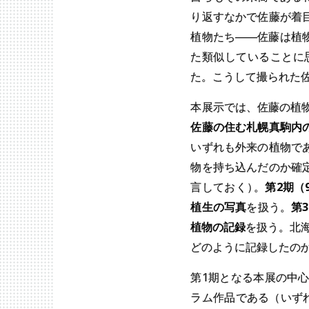
り返すなかで佐藤が着
植物たち――佐藤は植
た類似していることに
た。こうして撮られた
本展示では、佐藤の植
佐藤の住む札幌真駒内
いずれも外来の植物で
物を持ち込んだのか確
言しておく
）
。
第2期（
植生の写真
を扱う。
第
植物の記録
を扱う。北
どのように記録したの
第1期となる本展の中
ラム作品である（いず