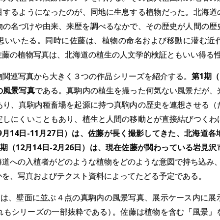
目するようになったのが、同地に生息する植物だった。北海道
物の名づけや由来、来歴を調べるなかで、その歴史が人間の歴
思いいたる。同時に佐藤は、植物の命名および移動に潜む近
佐藤の植物写真は、北海道の植生の人文学的検証ともいい得る
物関連写真から大きく３つの作品シリーズを紹介する。
第1期（
の風景写真
である。真駒内の植生を撮った何気ない風景だが、
あり、真駒内種畜場を起源に持つ真駒内の歴史を連想させる（
定しにくいこともあり、植生と人間の移動とが直接結びつくわ
9月14日-11月27日）は、佐藤が長く撮影してきた、北海道
3期（12月14日-2月26日）は、現在佐藤が関わっている岩見
海道への入植者がどのような植物をどのような意図で持ち込み
かを、写真およびテクスト資料によってたどる予定である。
心は、壁面に並ぶ４点の真駒内の風景写真、展示ケース内に展
れもシリーズの一部抜粋である
）
。佐藤は植物を含む「風景」