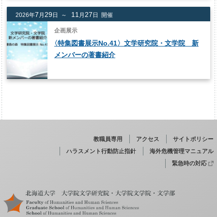
7
29
11
27
2026年
月
日 ～
月
日 開催
企画展示
〈
特集図書展示No.41〉文学研究院・文学院 新
メンバーの著書紹介
教職員専用
アクセス
サイトポリシー
ハラスメント行動防止指針
海外危機管理マニュアル
緊急時の対応