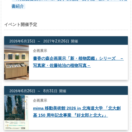
書紹介
イベント開催予定
6
15
2
26
2026年
月
日 ～
2027年
月
日 開催
企画展示
書香の森企画展示「新・植物図鑑」シリーズ －
写真家・佐藤祐治の植物写真－
6
26
8
31
2026年
月
日 ～
月
日 開催
企画展示
mima 移動美術館 2026 in 北海道大学 「北大創
基 150 周年記念事業 『好太郎と北大
』
」