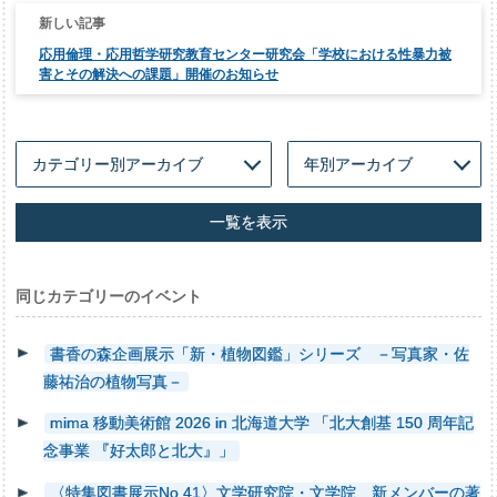
シ
ョ
ン
応用倫理・応用哲学研究教育センター研究会「学校における性暴力被
害とその解決への課題」開催のお知らせ
一覧を表示
同じカテゴリーのイベント
書香の森企画展示「新・植物図鑑」シリーズ －写真家・佐
藤祐治の植物写真－
mima 移動美術館 2026 in 北海道大学 「北大創基 150 周年記
念事業 『好太郎と北大』」
〈特集図書展示No.41〉文学研究院・文学院 新メンバーの著