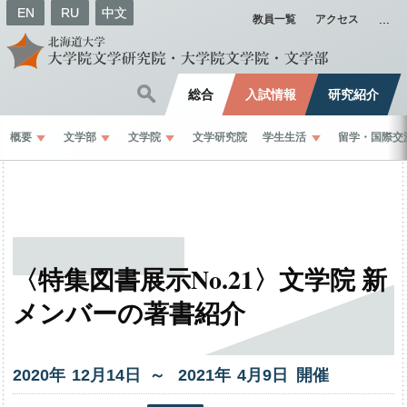
EN
RU
中文
教員一覧
アクセス
総合
入試情報
研究紹介
概要
文学部
文学院
文学研究院
学生生活
留学
・
国際交
〈特集図書展示
No.21〉
文学院
新
メンバー
の
著書紹介
2020年
12
月
14
日 ～
2021年
4
月
9
日 開催