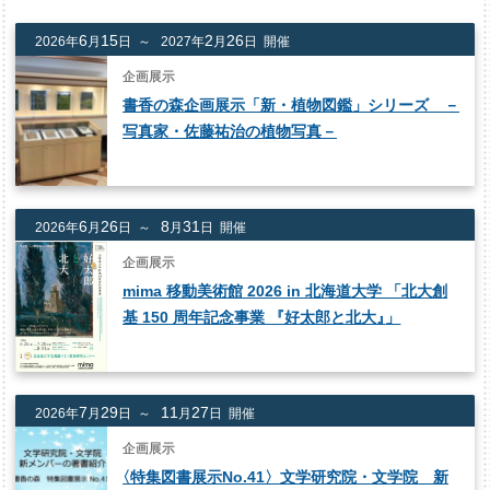
6
15
2
26
2026年
月
日 ～
2027年
月
日 開催
企画展示
書香の森企画展示「新・植物図鑑」シリーズ －
写真家・佐藤祐治の植物写真－
6
26
8
31
2026年
月
日 ～
月
日 開催
企画展示
mima 移動美術館 2026 in 北海道大学 「北大創
基 150 周年記念事業 『好太郎と北大
』
」
7
29
11
27
2026年
月
日 ～
月
日 開催
企画展示
〈
特集図書展示No.41〉文学研究院・文学院 新