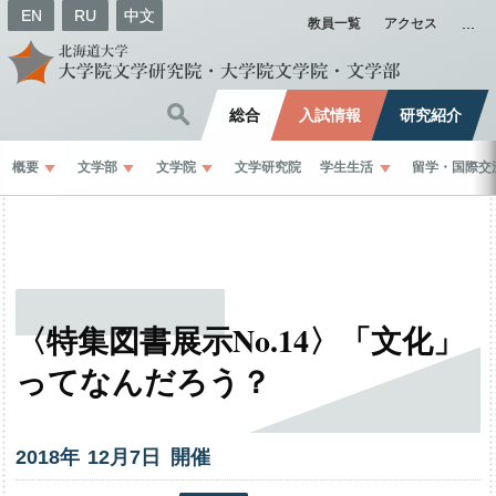
EN
RU
中文
教員一覧
アクセス
総合
入試情報
研究紹介
概要
文学部
文学院
文学研究院
学生生活
留学
・
国際交
〈特集図書展示
No.14〉
「文化」
ってなんだろう？
2018年
12
月
7
日 開催