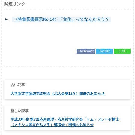
関連リンク
〈特集図書展示No.14〉「文化」ってなんだろう？
Facebook
Twitter
LINE
投
稿
ナ
大学院文学院進学説明会（北大会場12/7）開催のお知らせ
ビ
ゲ
ー
シ
ョ
ン
平成30年度 第7回応用倫理・応用哲学研究会「トム・フレーゼ博士
（メキシコ国立自治大学）講演会」開催のお知らせ