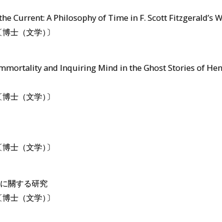
the Current: A Philosophy of Time in F. Scott Fitzgerald’s 
〔博士（文学
）
〕
mmortality and Inquiring Mind in the Ghost Stories of He
〔博士（文学
）
〕
〔博士（文学
）
〕
に關する研究
〔博士（文学
）
〕