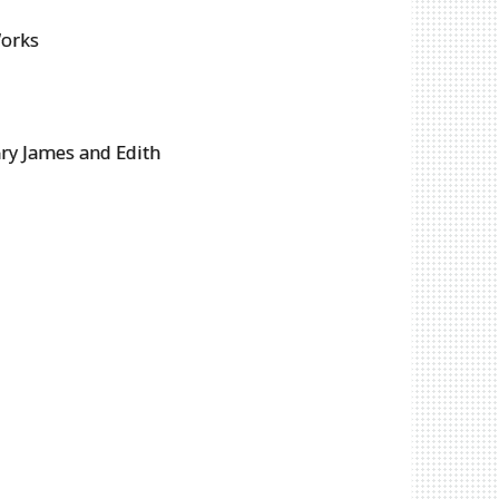
Works
nry James and Edith