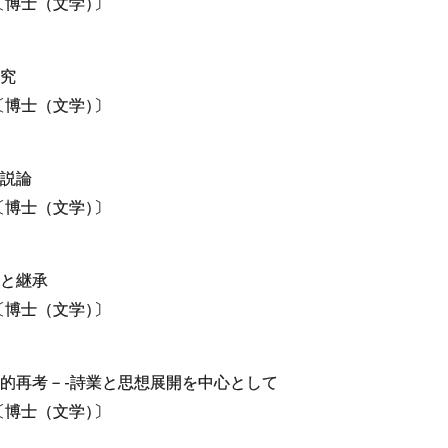
〔博士（文学
）
〕
究
〔博士（文学
）
〕
説論
〔博士（文学
）
〕
と継承
〔博士（文学
）
〕
的再考－-詩業と思想展開を中心として
〔博士（文学
）
〕