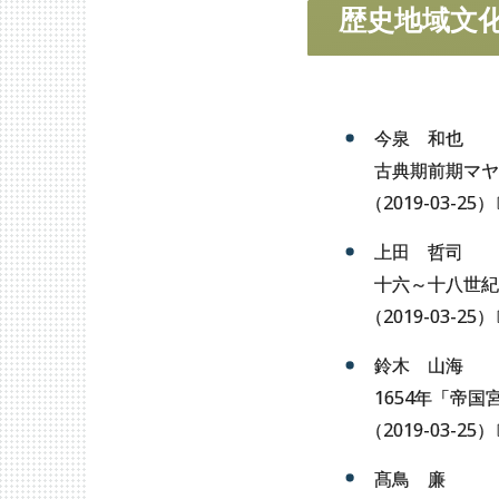
歴史地域文
今泉 和也
古典期前期マヤ
（
2019-03-25
）
上田 哲司
十六～十八世紀
（
2019-03-25
）
鈴木 山海
1654年「帝
（
2019-03-25
）
髙鳥 廉