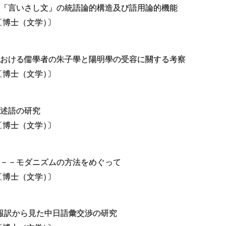
「言いさし文」の統語論的構造及び語用論的機能
〔博士（文学
）
〕
おける儒學者の朱子學と陽明學の受容に關する考察
〔博士（文学
）
〕
述語の研究
〔博士（文学
）
〕
－－モダニズムの方法をめぐって
〔博士（文学
）
〕
報訳から見た中日語彙交渉の研究