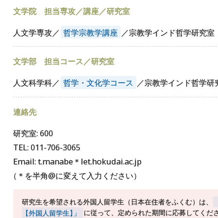
文学院 担当専攻／講座／研究室
人文学専攻／
哲学宗教学講座
／宗教学インド哲学研究室
文学部 担当コース／研究室
人文科学科／
哲学・文化学コース
／宗教学インド哲学研
連絡先
研究室: 600
TEL: 011-706-3065
Email: t.manabe＊let.hokudai.ac.jp
（
＊を半角@に変えて入力ください）
研究生を希望される外国人留学生（日本在住者をふくむ）は、
【外国人留学生
】
」
に従って、定められた期間に応募してくだ