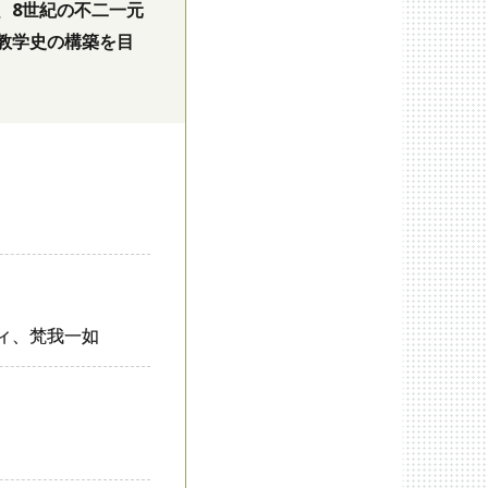
、8世紀の不二一元
教学史の構築を目
ィ、梵我一如