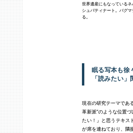
世界遺産にもなっているネ
シュパティナート。バグマ
る。
眠る
写本も
徐
「読みたい」
現在の研究テーマであ
革新派”のような位置
たい！」と思うテキス
が席を連ねており、隣