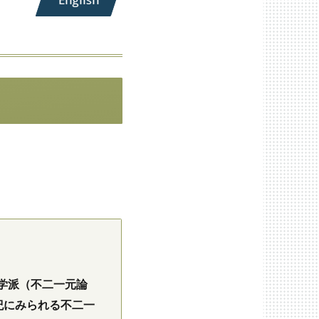
学派（不二一元論
紀にみられる不二一