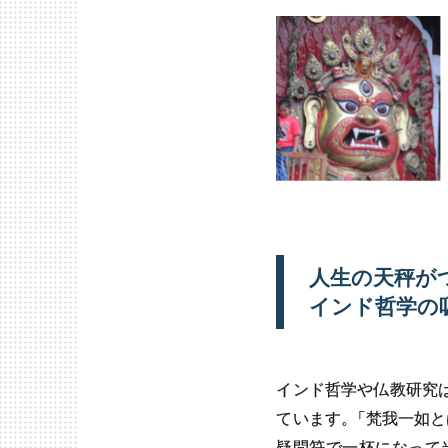
人生の
天秤が
インド
哲学の
インド哲学や仏教研究
ています
。
「梵我一如と
疑問符で一杯になって