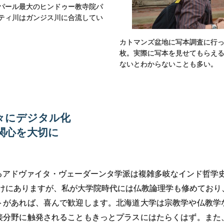
パール最大のヒンドゥー教寺院パ
ティ川はガンジス川に合流してい
カトマンズ盆地に写本調査に行
枚。実際に写本を見せてもらえ
ないとわからないことも多い。
々に
デジタル
化
関心を
大切に
るアドヴァイタ・ヴェーダーンタ学派は複雑多岐なインド哲学史
づけにありますが、私が大学院時代には仏教論理学も修めており
トがあれば、喜んで歓迎します。北海道大学は宗教学や仏教学
接分野に触発されることもきっとプラスにはたらくはず。また