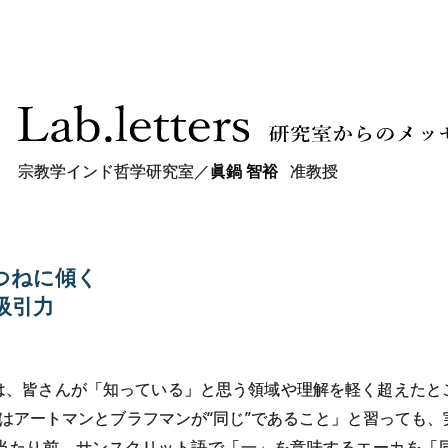
宗教学インド哲学研究室
／
眞鍋 智裕
准教授
つねに
傾く
吸引力
は、皆さんが「知っている」と思う領域や理解を軽く超えたと
はアートマンとブラフマンが“同じ”であること」と習っても、
当たり前。サンスクリット語で「一」を意味するエーカを「