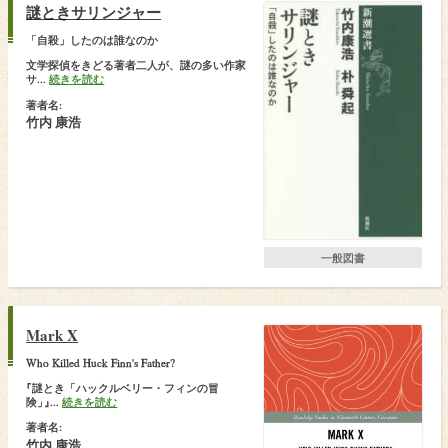
謎ときサリンジャー
「自殺」したのは誰なのか
文学探偵をきどる著者二人が、謎の多い作家
サ...
続きを読む
著者名:
竹内 康浩
一般図書
Mark X
Who Killed Huck Finn's Father?
『
謎とき「ハックルベリー・フィンの冒
険
」
』
...
続きを読む
著者名:
竹内 康浩