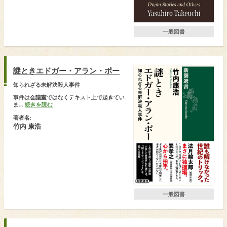
一般図書
謎ときエドガー・アラン・ポー
知られざる未解決殺人事件
事件は会議室ではなくテキスト上で起きてい
ま...
続きを読む
著者名:
竹内 康浩
一般図書