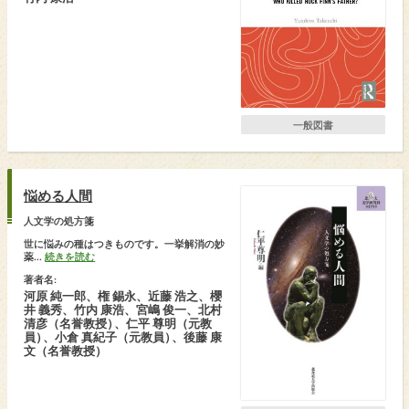
一般図書
悩める人間
人文学の処方箋
世に悩みの種はつきものです。一挙解消の妙
薬...
続きを読む
著者名:
河原 純一郎、権 錫永、近藤 浩之、櫻
井 義秀、竹内 康浩、宮嶋 俊一、北村
清彦（名誉教授
）
、仁平 尊明（元教
員
）
、小倉 真紀子（元教員
）
、後藤 康
文（名誉教授）