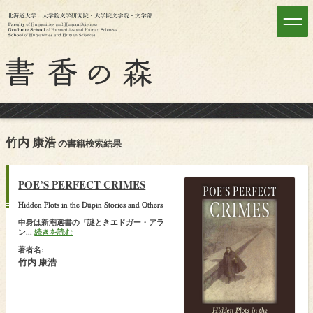
竹内 康浩
の書籍検索結果
POE’S PERFECT CRIMES
Hidden Plots in the Dupin Stories and Others
中身は新潮選書の『謎ときエドガー・アラ
ン...
続きを読む
著者名:
竹内 康浩