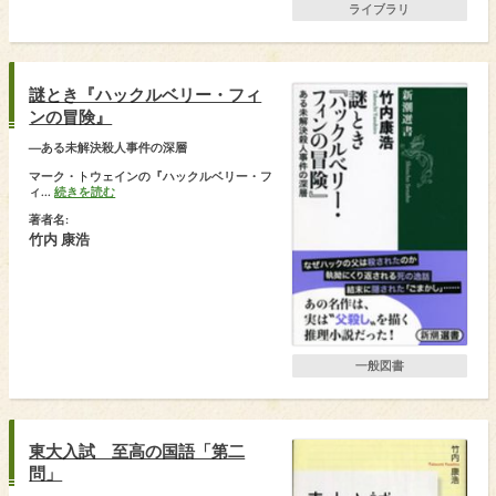
ライブラリ
謎とき『ハックルベリー・フィ
ンの冒険』
―ある未解決殺人事件の深層
マーク・トウェインの『ハックルベリー・フ
ィ...
続きを読む
著者名:
竹内 康浩
一般図書
東大入試 至高の国語「第二
問」