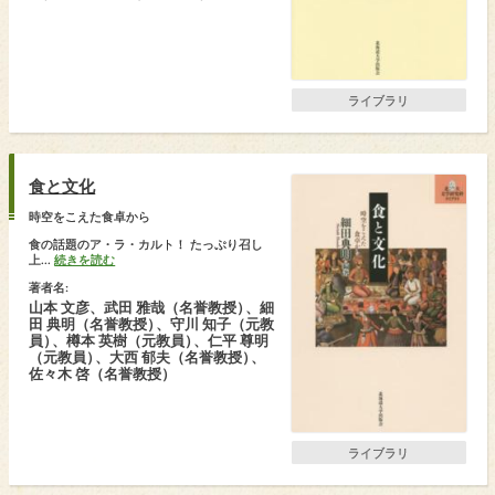
ライブラリ
食と文化
時空をこえた食卓から
食の話題のア・ラ・カルト！ たっぷり召し
上...
続きを読む
著者名:
山本 文彦、武田 雅哉（名誉教授
）
、細
田 典明（名誉教授
）
、守川 知子（元教
員
）
、樽本 英樹（元教員
）
、仁平 尊明
（元教員
）
、大西 郁夫（名誉教授
）
、
佐々木 啓（名誉教授）
ライブラリ