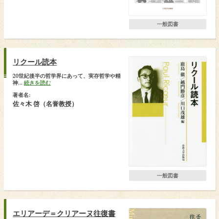
一般図書
リクール読本
20世紀後半の哲学界にあって、実存哲学や精
神...
続きを読む
著者名:
佐々木 啓（名誉教授）
一般図書
エリアーデ＝クリアーヌ往復書