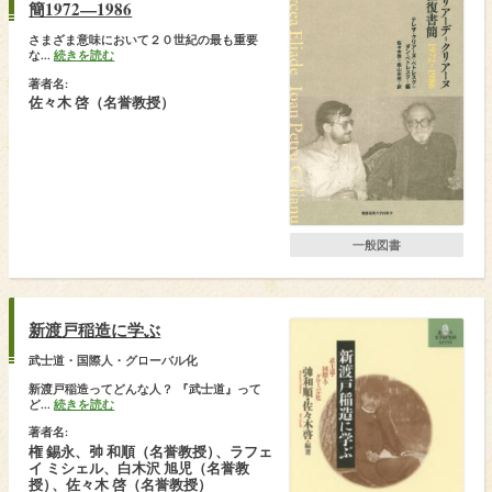
簡1972—1986
さまざま意味において２０世紀の最も重要
な...
続きを読む
著者名:
佐々木 啓（名誉教授）
一般図書
新渡戸稲造に学ぶ
武士道・国際人・グローバル化
新渡戸稲造ってどんな人？ 『武士道』って
ど...
続きを読む
著者名:
権 錫永、𢎭 和順（名誉教授
）
、ラフェ
イ ミシェル、白木沢 旭児（名誉教
授
）
、佐々木 啓（名誉教授）