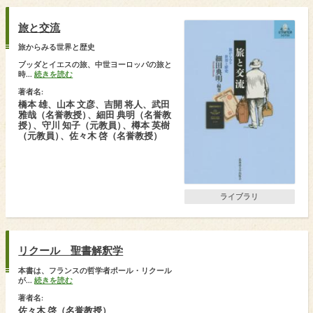
旅と交流
旅からみる世界と歴史
ブッダとイエスの旅、中世ヨーロッパの旅と
時...
続きを読む
著者名:
橋本 雄、山本 文彦、吉開 将人、武田
雅哉（名誉教授
）
、細田 典明（名誉教
授
）
、守川 知子（元教員
）
、樽本 英樹
（元教員
）
、佐々木 啓（名誉教授）
ライブラリ
リクール 聖書解釈学
本書は、フランスの哲学者ポール・リクール
が...
続きを読む
著者名:
佐々木 啓（名誉教授）