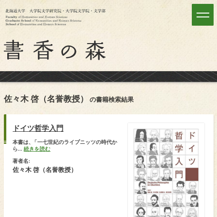
佐々木 啓（名誉教授）
の書籍検索結果
ドイツ哲学入門
本書は
、
「一七世紀のライプニッツの時代か
ら...
続きを読む
著者名:
佐々木 啓（名誉教授）