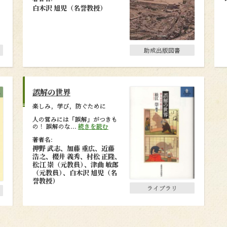
白木沢 旭児（名誉教授）
助成出版図書
誤解の世界
楽しみ，学び，防ぐために
人の営みには「誤解」がつきも
の！ 誤解のな...
続きを読む
著者名:
押野 武志、加藤 重広、近藤
浩之、櫻井 義秀、村松 正隆、
松江 崇（元教員
）
、津曲 敏郎
（元教員
）
、白木沢 旭児（名
誉教授）
ライブラリ