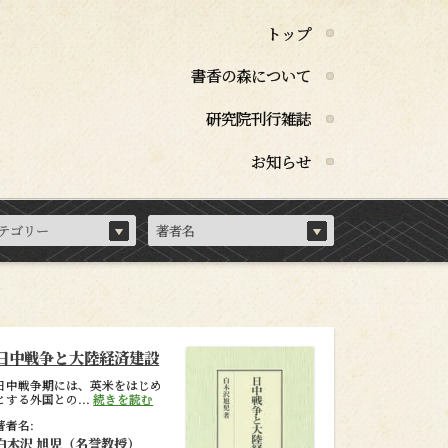
トップ
書香の森について
研究院刊行雑誌
お知らせ
日中戦争と大陸経済建設
日中戦争期には、英米をはじめ
とする外国との...
続きを読む
著者名:
白木沢 旭児（名誉教授）