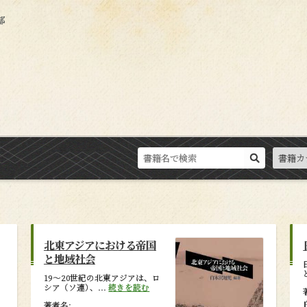
北東アジアにおける帝国
と地域社会
19～20世紀の北東アジアは、ロ
シア（ソ連
）
、...
続きを読む
著者名: