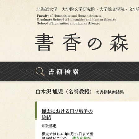
白木沢 旭児（名誉教授）
の書籍検索結果
樺太における日ソ戦争の
終結
知取協定
樺太では1945年8月22日まで戦
闘が続いていた...
続きを読む