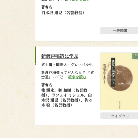
著者名:
白木沢 旭児（名誉教授）
一般図書
新渡戸稲造に学ぶ
武士道・国際人・グローバル化
新渡戸稲造ってどんな人？ 『武
士道』ってど...
続きを読む
著者名:
権 錫永、𢎭 和順（名誉教
授
）
、ラフェイ ミシェル、白
木沢 旭児（名誉教授
）
、佐々
木 啓（名誉教授）
ライブラリ