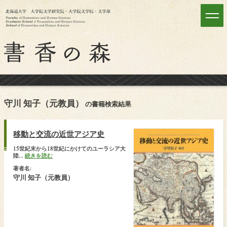
守川 知子（元教員）
の書籍検索結果
移動と交流の近世アジア史
15世紀末から18世紀にかけてのユーラシア大
陸...
続きを読む
著者名:
守川 知子（元教員）