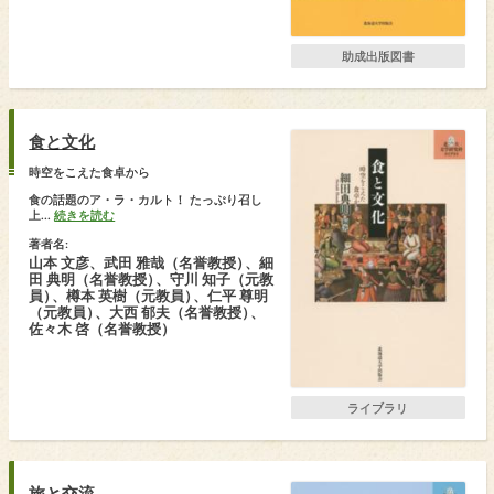
助成出版図書
食と文化
時空をこえた食卓から
食の話題のア・ラ・カルト！ たっぷり召し
上...
続きを読む
著者名:
山本 文彦、武田 雅哉（名誉教授
）
、細
田 典明（名誉教授
）
、守川 知子（元教
員
）
、樽本 英樹（元教員
）
、仁平 尊明
（元教員
）
、大西 郁夫（名誉教授
）
、
佐々木 啓（名誉教授）
ライブラリ
旅と交流