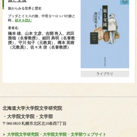
旅からみる世界と歴史
ブッダとイエスの旅、中世ヨーロッパの旅と
時...
続きを読む
著者名:
橋本 雄、山本 文彦、吉開 将人、武田
雅哉（名誉教授
）
、細田 典明（名誉教
授
）
、守川 知子（元教員
）
、樽本 英樹
（元教員
）
、佐々木 啓（名誉教授）
ライブラリ
北海道大学大学院文学研究院
・
大学院文学院
・
文学部
〒060-0810 札幌市北区北10条西7丁目
大学院文学研究院・
大学院文学院・
文学部ウェブサイト