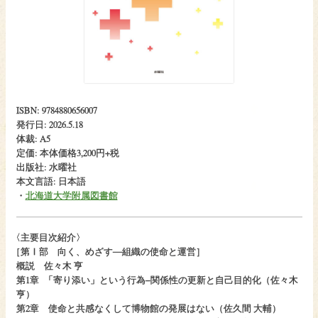
ISBN: 9784880656007
発行日: 2026.5.18
体裁: A5
定価: 本体価格3,200円+税
出版社: 水曜社
本文言語: 日本語
・
北海道大学附属図書館
〈
主要目次紹介〉
［
第Ⅰ部 向く、めざす―組織の使命と運営］
概説 佐々木 亨
第1章
「寄り添い」という行為−関係性の更新と自己目的化（佐々木
亨）
第2章 使命と共感なくして博物館の発展はない（佐久間 大輔）