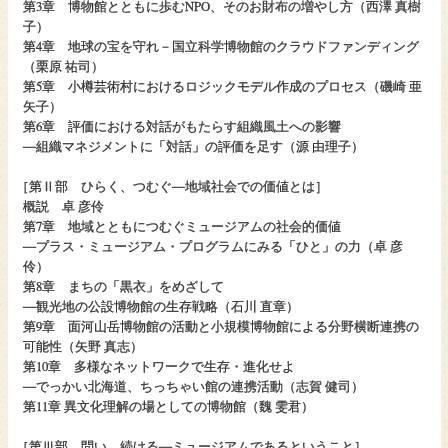
第3章 博物館とともに歩むNPO、そのお財布の増やし方（西澤 真樹
子）
第4章 地球の宝を守れ－国立科学博物館のクラウドファンディング
（栗原 祐司）
第5章 小樽芸術村におけるロジックモデル作成のプロセス（磯崎 亜
矢子）
第6章 評価における対話がもたらす組織風土への影響
―組織マネジメントに「対話」の評価を足す（源 由理子）
［
第Ⅱ部 ひらく、つむぐ―地域社会での価値とは］
概説 卓 彦伶
第7章 地域とともにつむぐミュージアムの社会的価値
―プラス・ミュージアム・プログラムにみる「ひと」の力（卓 彦
伶）
第8章 まちの「黒衣」をめざして
―観光地の公設博物館の生存戦略（石川 直章）
第9章 面河山岳博物館の活動と小規模博物館による分野横断連携の
可能性（矢野 真志）
第10章 多様なネットワークで生存・進化せよ
―でっかい北海道、ちっちゃい館の連携活動（志賀 健司）
第11章 異文化理解の場としての博物館（魏 雯君）
［
第Ⅲ部 問い、続ける―ミュージアムであるということ］