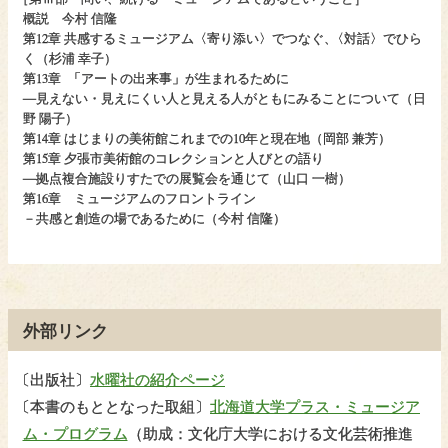
概説 今村 信隆
第12章 共感するミュージアム〈寄り添い〉でつなぐ
、
〈対話〉でひら
く（杉浦 幸子）
第13章
「アートの出来事」が生まれるために
―見えない・見えにくい人と見える人がともにみることについて（日
野 陽子）
第14章 はじまりの美術館これまでの10年と現在地（岡部 兼芳）
第15章 夕張市美術館のコレクションと人びとの語り
―拠点複合施設りすたでの展覧会を通じて（山口 一樹）
第16章 ミュージアムのフロントライン
－共感と創造の場であるために（今村 信隆）
外部リンク
〔
出版社〕
水曜社の紹介ページ
〔
本書のもととなった取組〕
北海道大学プラス・ミュージア
ム・プログラム
（助成：文化庁大学における文化芸術推進