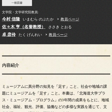
一般図書
文学院・文学研究院教員:
今村 信隆
いまむら のぶたか
教員ページ
佐々木 亨（名誉教授）
ささき とおる
卓 彦伶
たく げんれい
教員ページ
内容紹介
ミュージアムに異分野の知見を「足す」こと、社会や地域の課
題にミュージアムを「足す」こと。本書は
、
「北海道大学プラ
ス・ミュージアム・プログラム」の3年間の成果をもとに、地域
社会、福祉、観光、評価、協働などの多様な実践を通じて、文