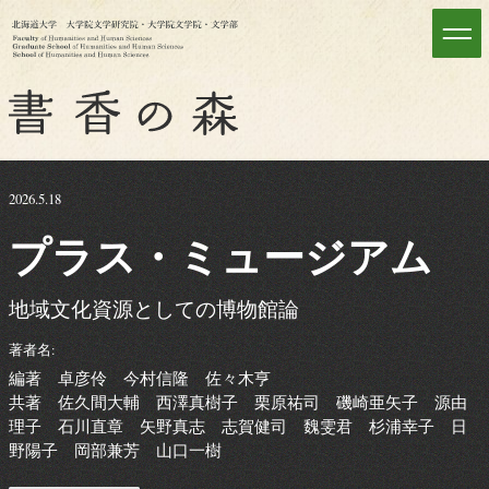
2026.5.18
プラス
・
ミュージアム
地域文化資源としての博物館論
著者名:
編著 卓彦伶 今村信隆 佐々木亨
共著 佐久間大輔 西澤真樹子 栗原祐司 磯崎亜矢子 源由
理子 石川直章 矢野真志 志賀健司 魏雯君 杉浦幸子 日
野陽子 岡部兼芳 山口一樹