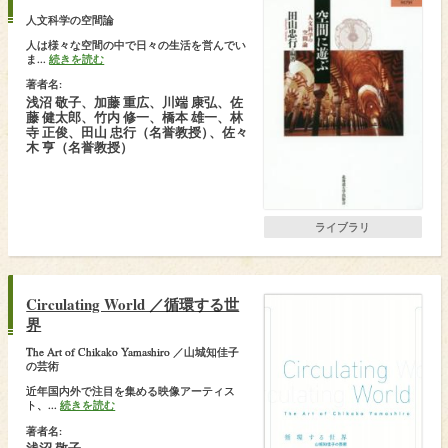
人文科学の空間論
人は様々な空間の中で日々の生活を営んでい
ま...
続きを読む
著者名:
浅沼 敬子、加藤 重広、川端 康弘、佐
藤 健太郎、竹内 修一、橋本 雄一、林
寺 正俊、田山 忠行（名誉教授
）
、佐々
木 亨（名誉教授）
ライブラリ
Circulating World ／循環する世
界
The Art of Chikako Yamashiro ／山城知佳子
の芸術
近年国内外で注目を集める映像アーティス
ト、...
続きを読む
著者名: