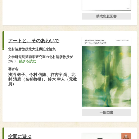
助成出版図書
アートと、そのあわいで
北村清彦教授北大退職記念論集
文学研究院芸術学研究室の北村清彦教授が
2020...
続きを読む
著者名:
浅沼 敬子、今村 信隆、谷古宇 尚、北
村 清彦（名誉教授
）
、鈴木 幸人（元教
員）
一般図書
空間に遊ぶ