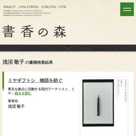
浅沼 敬子
の書籍検索結果
ミヤギフトシ 物語を紡ぐ
東京を拠点に活動する現代アーティスト、ミ
ヤ...
続きを読む
著者名:
浅沼 敬子