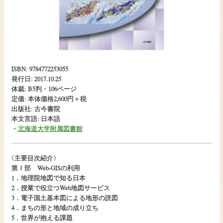
ISBN: 9784772253055
発行日: 2017.10.25
体裁: B5判・106ページ
定価: 本体価格2,600円＋税
出版社: 古今書院
本文言語: 日本語
・
北海道大学附属図書館
〈
主要目次紹介〉
第Ⅰ部 Web-GISの利用
1．地理院地図で知る日本
2．授業で役立つWeb地図サービス
3．電子国土基本図による地形の読図
4．まちの形と地域の成り立ち
5．世界が抱える課題