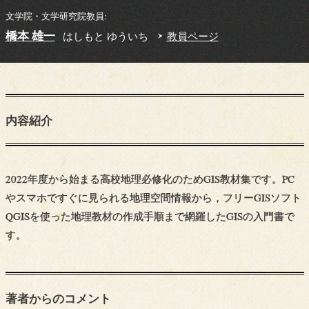
文学院・文学研究院教員:
橋本 雄一
はしもと ゆういち
教員ページ
内容紹介
2022年度から始まる高校地理必修化のためGIS教材集です。PC
やスマホですぐに見られる地理空間情報から，フリーGISソフト
QGISを使った地理教材の作成手順まで網羅したGISの入門書で
す。
著者からの
コメント