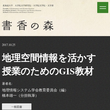
2017.10.25
地理空間情報を
活かす
授業のための
GIS
教材
著者名:
地理情報システム学会教育委員会（編）
橋本雄一（分担執筆）
一般図書