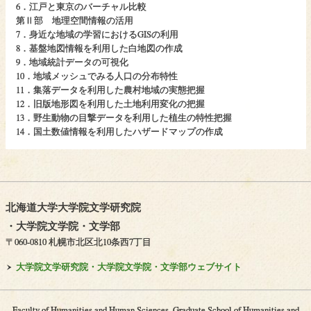
6．江戸と東京のバーチャル比較
第Ⅱ部 地理空間情報の活用
7．身近な地域の学習におけるGISの利用
8．基盤地図情報を利用した白地図の作成
9．地域統計データの可視化
10．地域メッシュでみる人口の分布特性
11．集落データを利用した農村地域の実態把握
12．旧版地形図を利用した土地利用変化の把握
13．野生動物の目撃データを利用した植生の特性把握
14．国土数値情報を利用したハザードマップの作成
北海道大学大学院文学研究院
・
大学院文学院
・
文学部
〒060-0810 札幌市北区北10条西7丁目
大学院文学研究院・
大学院文学院・
文学部ウェブサイト
Faculty of Humanities and Human Sciences, Graduate School of Humanities and