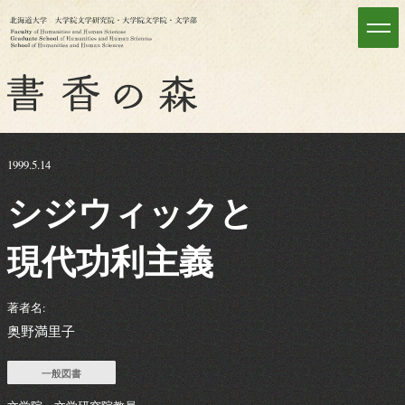
1999.5.14
シジウィック
と
現代功利主義
著者名:
奥野満里子
一般図書