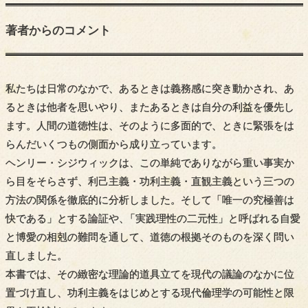
著者からの
コメント
私たちは日常のなかで、あるときは義務感に突き動かされ、あ
るときは他者を思いやり、またあるときは自分の利益を優先し
ます。人間の道徳性は、そのように多面的で、ときに緊張をは
らんだいくつもの側面から成り立っています。
ヘンリー・シジウィックは、この単純でありながら重い事実か
ら目をそらさず、利己主義・功利主義・直観主義という三つの
方法の関係を徹底的に分析しました。そして「唯一の究極善は
快である」とする論証や
、
「実践理性の二元性」と呼ばれる自愛
と博愛の相剋の難問を通して、道徳の根拠そのものを深く問い
直しました。
本書では、その緻密な理論的道具立てを現代の議論のなかに位
置づけ直し、功利主義をはじめとする現代倫理学の可能性と限