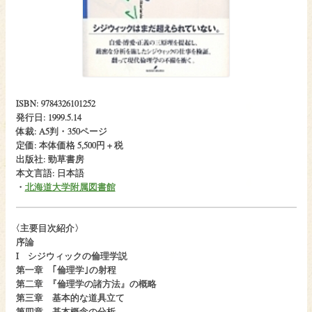
ISBN: 9784326101252
発行日: 1999.5.14
体裁: A5判・350ページ
定価: 本体価格 5,500円 + 税
出版社: 勁草書房
本文言語: 日本語
・
北海道大学附属図書館
〈
主要目次紹介〉
序論
I シジウィックの倫理学説
第一章 ｢倫理学｣の射程
第二章
『倫理学の諸方法』の概略
第三章 基本的な道具立て
第四章 基本概念の分析