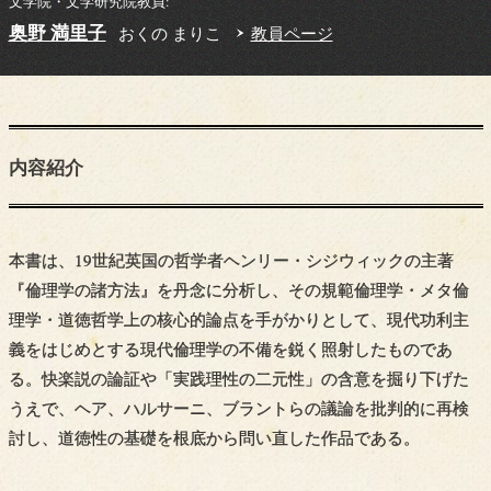
文学院・文学研究院教員:
奥野 満里子
おくの まりこ
教員ページ
内容紹介
本書は、19世紀英国の哲学者ヘンリー・シジウィックの主著
『倫理学の諸方法』を丹念に分析し、その規範倫理学・メタ倫
理学・道徳哲学上の核心的論点を手がかりとして、現代功利主
義をはじめとする現代倫理学の不備を鋭く照射したものであ
る。快楽説の論証や「実践理性の二元性」の含意を掘り下げた
うえで、ヘア、ハルサーニ、ブラントらの議論を批判的に再検
討し、道徳性の基礎を根底から問い直した作品である。