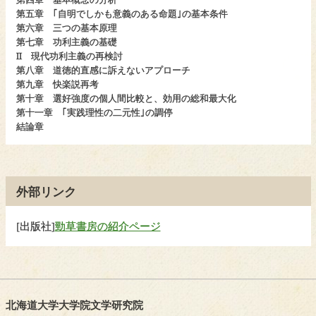
第五章 ｢自明でしかも意義のある命題｣の基本条件
第六章 三つの基本原理
第七章 功利主義の基礎
II 現代功利主義の再検討
第八章 道徳的直感に訴えないアプローチ
第九章 快楽説再考
第十章 選好強度の個人間比較と、効用の総和最大化
第十一章 ｢実践理性の二元性｣の調停
結論章
外部リンク
[出版社]
勁草書房の紹介ページ
北海道大学大学院文学研究院