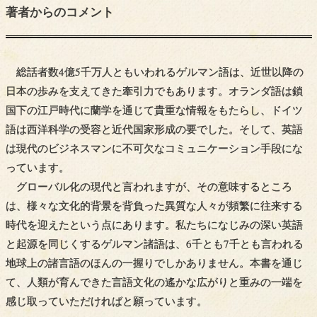
著者からの
コメント
総話者数4億5千万人ともいわれるゲルマン語は、近世以降の
日本の歩みを支えてきた牽引力でもあります。オランダ語は鎖
国下の江戸時代に蘭学を通じて貴重な情報をもたらし、ドイツ
語は西洋科学の受容と近代国家形成の要でした。そして、英語
は現代のビジネスマンに不可欠なコミュニケーション手段にな
っています。
グローバル化の現代と言われますが、その意味するところ
は、様々な文化的背景を背負った異質な人々が頻繁に往来する
時代を迎えたという点にあります。私たちになじみの深い英語
と起源を同じくするゲルマン諸語は、6千とも7千とも言われる
地球上の諸言語のほんの一握りでしかありません。本書を通じ
て、人類が育んできた言語文化の遙かな広がりと重みの一端を
感じ取っていただければと願っています。