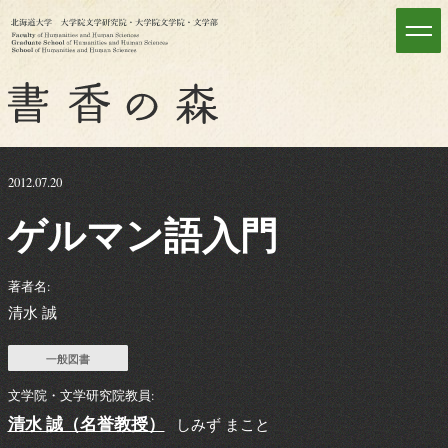
2012.07.20
ゲルマン
語入門
著者名:
清水 誠
一般図書
文学院・文学研究院教員:
清水 誠（名誉教授）
しみず まこと