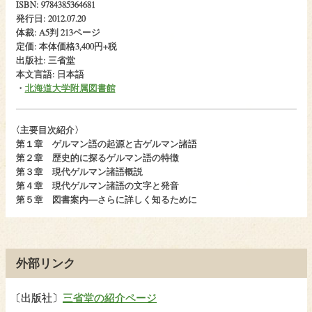
ISBN: 9784385364681
発行日: 2012.07.20
体裁: A5判 213ページ
定価: 本体価格3,400円+税
出版社: 三省堂
本文言語: 日本語
・
北海道大学附属図書館
〈
主要目次紹介〉
第１章 ゲルマン語の起源と古ゲルマン諸語
第２章 歴史的に探るゲルマン語の特徴
第３章 現代ゲルマン諸語概説
第４章 現代ゲルマン諸語の文字と発音
第５章 図書案内―さらに詳しく知るために
外部リンク
〔
出版社〕
三省堂の紹介ページ