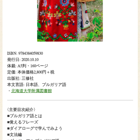
ISBN: 9784384059830
発行日: 2020.10.10
体裁: A5判・160ページ
定価: 本体価格2,800円＋税
出版社: 三修社
本文言語: 日本語、ブルガリア語
・
北海道大学附属図書館
〈
主要目次紹介〉
■ブルガリア語とは
■覚えるフレーズ
■ダイアローグで学んでみよう
■文法編