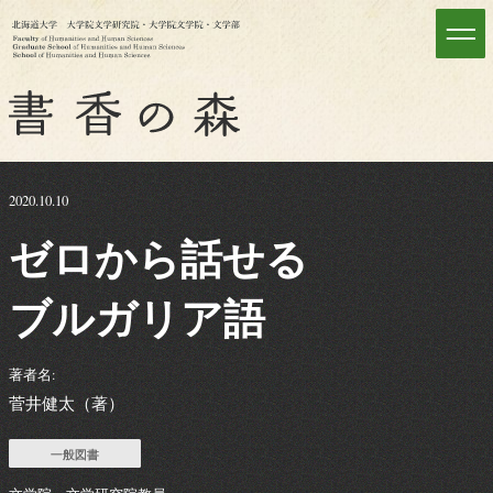
2020.10.10
ゼロ
から
話せる
ブルガリア
語
著者名:
菅井健太（著）
一般図書