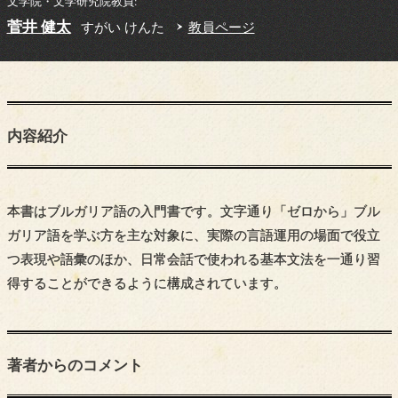
文学院・文学研究院教員:
菅井 健太
すがい けんた
教員ページ
内容紹介
本書はブルガリア語の入門書です。文字通り「ゼロから」ブル
ガリア語を学ぶ方を主な対象に、実際の言語運用の場面で役立
つ表現や語彙のほか、日常会話で使われる基本文法を一通り習
得することができるように構成されています。
著者からの
コメント