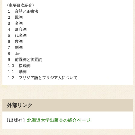
〈
主要目次紹介〉
１ 音韻と正書法
２ 冠詞
３ 名詞
４ 形容詞
５ 代名詞
６ 数詞
７ 副詞
８ der
９ 前置詞と後置詞
１０ 接続詞
１１ 動詞
１２ フリジア語とフリジア人について
外部リンク
〔
出版社〕
北海道大学出版会の紹介ページ