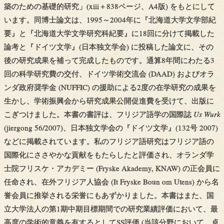
築のための基礎的研究」(xiii＋838ページ、A4版) をもとにして
います。同博士論文は、1995～2004年に『北海道大学文学部紀
要』と『北海道大学文学研究科紀要』に18回に分けて掲載した
論考と『ドイツ文学』(日本独文学会) に投稿した論文に、その
後の研究成果を補って完成したものです。通算8年間にわたる3
回の科学研究費の交付、ドイツ学術交流会 (DAAD) およびオラ
ンダ政府奨学金 (NUFFIC) の援助による2度の在学研究の成果を
生かし、学術振興会から研究成果公開促進費を受けて、出版に
こぎつけました。本書の書評は、フリジア語学の国際誌
Us Wurk
(jiergong 56/2007)、日本独文学会の『ドイツ文学』(132号 2007)
などに掲載されています。私のフリジア語研究はフリジア語の
国際化にささやかな貢献をもたらしたと評価され、オランダ学
士院フリスケ・アカデミー (Fryske Akademy, KNAW) の正会員に
任命され、在外フリジア人協会 (It Fryske Boun om Utens) から名
誉会員に推挙される栄誉にもあずかりました。本書はまた、国
立大学法人の第1期中期目標期間での研究業績評価において、最
高度の学術的意義を有するとしてSS評価 (当該分野において、卓