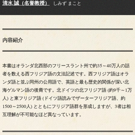
清水 誠（名誉教授）
しみず まこと
内容紹介
本書はオランダ北西部のフリースラント州で約35～40万人の話
者を数える西フリジア語の文法記述です。西フリジア語はオラ
ンダ語と並ぶ同州の公用語で、英語と最も歴史的関係が深い北
海ゲルマン語の後裔です。北ドイツの北フリジア語 (約9千～1万
人) と東フリジア語 (ドイツ語読みでザーターフリジア語、約
1500～2500人) とともにフリジア語群を形成しますが、3者は相
互理解が不可能なほど異なっています。