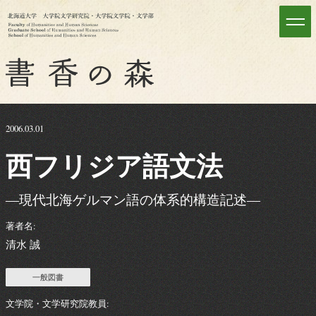
2006.03.01
西
フリジア
語文法
―現代北海ゲルマン語の体系的構造記述―
著者名:
清水 誠
一般図書
文学院・文学研究院教員: