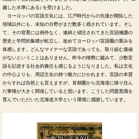
越した水準にある) を受けました。
ヨーロッパの言語文化には、江戸時代からの先達が開拓した
領域以外にも、未知の分野がまだ数多く残されています。そし
て、その背景には例外なく、連綿と傾注されてきた言語擁護の
歴史と学問的集積が屹立し、改めてヨーロッパ言語圏の重みを
体感します。どんなマイナーな言語であっても、取り組む価値
がないということはありません。昨今の情勢に鑑みて、少数言
語を記述する社会的責任も感じるようになりました。私は文化
の中心よりも、周辺文化の持つ魅力にひかれます。言語の本質
からすれば自然とも言えますが、首都圏から北海道に移り住ん
だ事情が大きく関係していると思います。こうした問題意識を
育んでいただいた北海道大学という環境に感謝しています。