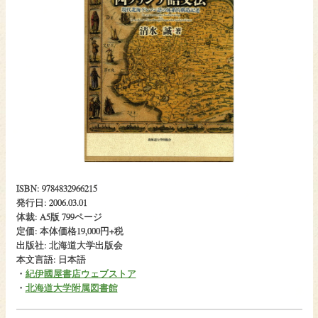
ISBN: 9784832966215
発行日: 2006.03.01
体裁: A5版 799ページ
定価: 本体価格19,000円+税
出版社: 北海道大学出版会
本文言語: 日本語
・
紀伊國屋書店ウェブストア
・
北海道大学附属図書館