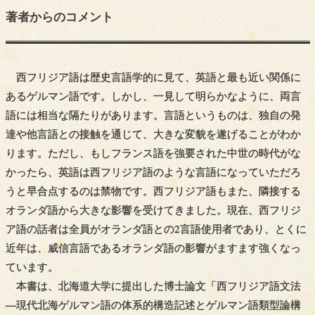
著者からの
コメント
西フリジア語は歴史言語学的に見て、英語と最も近い関係に
あるゲルマン語です。しかし、一見して明らかなように、両言
語には相当な隔たりがあります。言語というものは、独自の発
達や他言語との接触を通じて、大きな変貌を遂げることがわか
ります。ただし、もしフランス語を強要された中世の時代がな
かったら、英語は西フリジア語のような言語になっていただろ
うと早合点するのは禁物です。西フリジア語もまた、隣接する
オランダ語から大きな影響を受けてきました。現在、西フリジ
ア語の話者は全員がオランダ語との2言語使用者であり、とくに
近年は、威信言語であるオランダ語の影響がますます強くなっ
ています。
本書は、北海道大学に提出した博士論文「西フリジア語文法
―現代北海ゲルマン語の体系的構造記述とゲルマン語類型論構