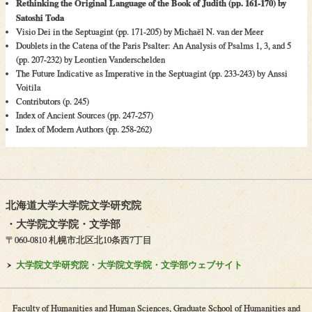
Rethinking the Original Language of the Book of Judith (pp. 161-170) by
Satoshi Toda
Visio Dei in the Septuagint (pp. 171-205) by Michaël N. van der Meer
Doublets in the Catena of the Paris Psalter: An Analysis of Psalms 1, 3, and 5
(pp. 207-232) by Leontien Vanderschelden
The Future Indicative as Imperative in the Septuagint (pp. 233-243) by Anssi
Voitila
Contributors (p. 245)
Index of Ancient Sources (pp. 247-257)
Index of Modern Authors (pp. 258-262)
北海道大学大学院文学研究院
・
大学院文学院
・
文学部
〒060-0810 札幌市北区北10条西7丁目
大学院文学研究院・
大学院文学院・
文学部ウェブサイト
Faculty of Humanities and Human Sciences, Graduate School of Humanities and