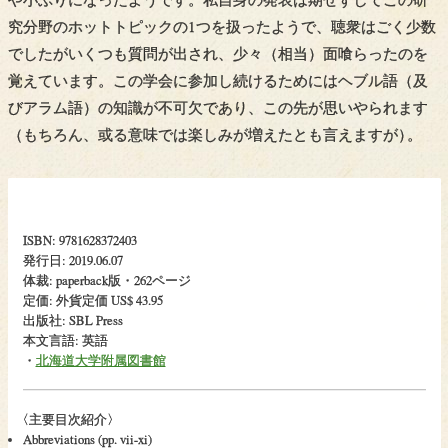
究分野のホットトピックの1つを扱ったようで、聴衆はごく少数
でしたがいくつも質問が出され、少々（相当）面喰らったのを
覚えています。この学会に参加し続けるためにはヘブル語（及
びアラム語）の知識が不可欠であり、この先が思いやられます
（もちろん、或る意味では楽しみが増えたとも言えますが
）
。
ISBN: 9781628372403
発行日: 2019.06.07
体裁: paperback版・262ページ
定価: 外貨定価 US$ 43.95
出版社: SBL Press
本文言語: 英語
・
北海道大学附属図書館
〈
主要目次紹介〉
Abbreviations (pp. vii-xi)