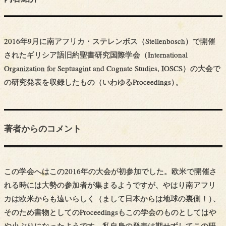
2016年9月に南アフリカ・ステレンボス（Stellenbosch）で開催
されたギリシア語旧約聖書研究国際学会（International
Organization for Septuagint and Cognate Studies, IOSCS）の大会で
の研究発表を収録したもの（いわゆるProceedings
）
。
著者からの
コメント
この学会へはこの2016年の大会が初参加でした。欧米で開催さ
れる時には大勢の参加者が集まるようですが、やはり南アフリ
カは欧米からも遠いらしく（まして日本からは地球の裏側！
）
、
そのため書物としてのProceedingsもこの学会のものとしてはや
や小ぶりになったようです。私自身の発表は期せずしてこの研