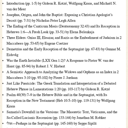
Introduction (pp. 1-5) by Gideon R. Kotzé, Wolfgang Kraus, and Michaël N.
van der Meer
Josephus, Origen, and John the Baptist: Exposing a Christian Apologist’s
Deceit (pp. 7-31) by Nicholas Peter Legh Allen
The Ending of the Canticum Mosis (Deuteronomy 32:43) and Its Reception in
Hebrews 1:6—A Fresh Look (pp. 33-51) by Elena Belenkaja
Three Elders: Onias III, Eleazar, and Razis as the Embodiment of Judaism in 2
Maccabees (pp. 53-65) by Eugene Coetzer
Demetrius and the Early Reception of the Septuagint (pp. 67-83) by Gunnar M.
Eidsvåg
Was the Earth Invisible (LXX Gen 1:2)? A Response to Pieter W. van der
Horst (pp. 85-94) by Robert J. V. Hiebert
A Semiotic Approach to Analyzing the Widows and Orphans as an Index in 2
Maccabees 3:10 (pp. 95-102) by Pierre J. Jordaan
Just Like Puericide: The Greek Translation and Interpretation of a Debated
Hebrew Phrase in Lamentations 1:20 (pp. 103-117) by Gideon R. Kotzé
Psalm 40(39):7–9 in the Hebrew Bible and in the Septuagint, with Its
Reception in the New Testament (Heb 10:5–10) (pp. 119-131) by Wolfgang
Kraus
Samaria’s Downfall in the Versions: The Masoretic Text, Vaticanus, and the
So-Called Lucianic Recension (pp. 133-144) by Jonathan M. Robker
אולי—Perhaps in the Septuagint (pp. 145-160) by Seppo Sipilä